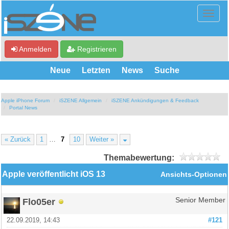
Anmelden
Registrieren
Neue
Letzten
News
Suche
Apple iPhone Forum
iSZENE Allgemein
iSZENE Ankündigungen & Feedback
Portal News
« Zurück
1
…
7
10
Weiter »
Themabewertung:
Apple veröffentlicht iOS 13
Ansichts-Optionen
Flo05er
Senior Member
22.09.2019, 14:43
#121