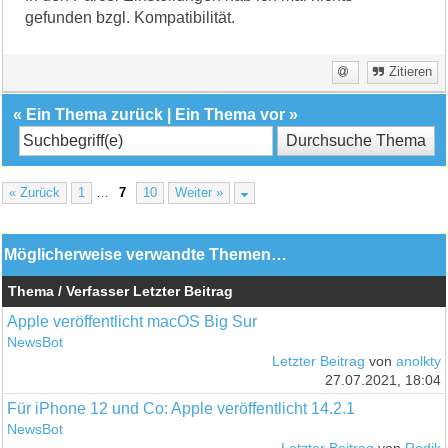
gefunden bzgl. Kompatibilität.
Zitieren
«
Ein Thema zurück
|
Ein Thema vor
»
« Zurück
1
…
7
10
Weiter »
Möglicherweise verwandte Themen…
Thema / Verfasser
Letzter Beitrag
Apple veröffentlicht macOS Big Sur
NewsBot
Letzter Beitrag
von
anolkty
27.07.2021, 18:04
Für iPhone 12 und Co: Apple veröffentlicht 14.2.1
NewsBot