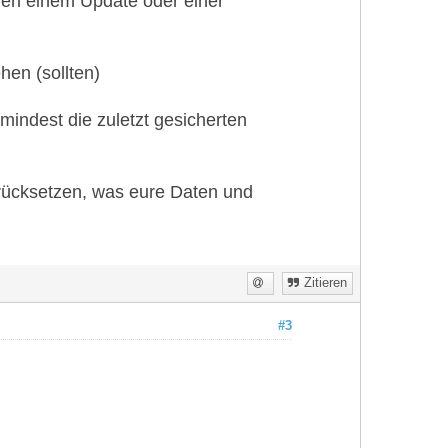
hen einem Update oder einer
hen (sollten)
mindest die zuletzt gesicherten
urücksetzen, was eure Daten und
Zitieren
#3