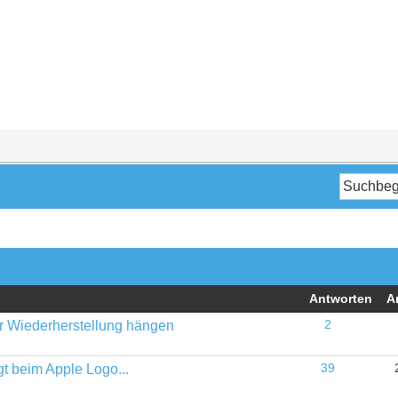
Antworten
A
der Wiederherstellung hängen
2
t beim Apple Logo...
39