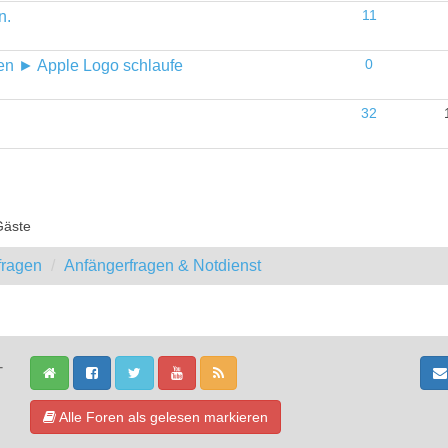
n.
11
sen ► Apple Logo schlaufe
0
32
Gäste
fragen
Anfängerfragen & Notdienst
-
Alle Foren als gelesen markieren