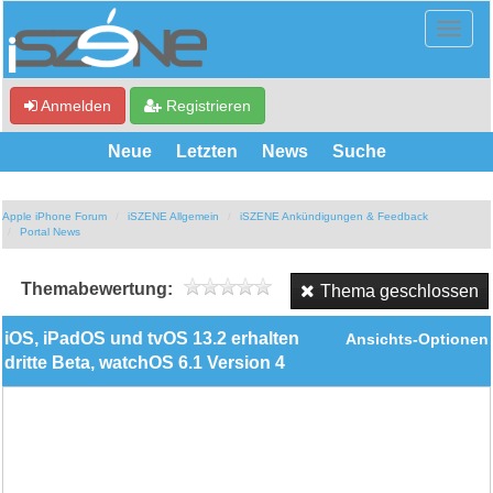
Anmelden
Registrieren
Neue
Letzten
News
Suche
Apple iPhone Forum
iSZENE Allgemein
iSZENE Ankündigungen & Feedback
Portal News
Themabewertung:
Thema geschlossen
iOS, iPadOS und tvOS 13.2 erhalten
Ansichts-Optionen
dritte Beta, watchOS 6.1 Version 4