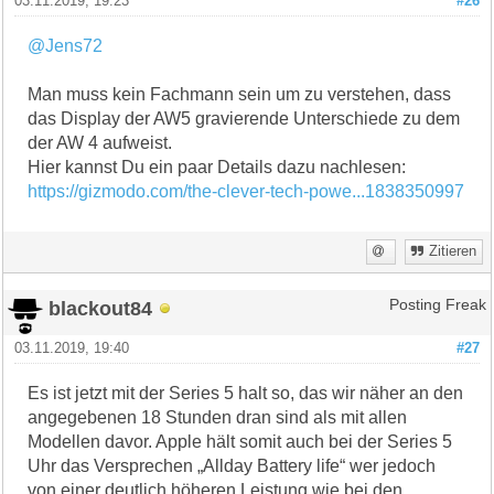
03.11.2019, 19:23
#26
@Jens72
Man muss kein Fachmann sein um zu verstehen, dass
das Display der AW5 gravierende Unterschiede zu dem
der AW 4 aufweist.
Hier kannst Du ein paar Details dazu nachlesen:
https://gizmodo.com/the-clever-tech-powe...1838350997
Zitieren
blackout84
Posting Freak
03.11.2019, 19:40
#27
Es ist jetzt mit der Series 5 halt so, das wir näher an den
angegebenen 18 Stunden dran sind als mit allen
Modellen davor. Apple hält somit auch bei der Series 5
Uhr das Versprechen „Allday Battery life“ wer jedoch
von einer deutlich höheren Leistung wie bei den