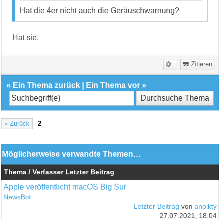
Hat die 4er nicht auch die Geräuschwarnung?
Hat sie.
Zitieren
«
Ein Thema zurück
|
Ein Thema vor
»
« Zurück
2
Möglicherweise verwandte Themen…
Thema / Verfasser
Letzter Beitrag
Apple veröffentlicht macOS Big Sur
NewsBot
Letzter Beitrag
von
anolkty
27.07.2021, 18:04