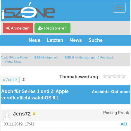
Anmelden
Registrieren
Neue
Letzten
News
Suche
Apple iPhone Forum
iSZENE Allgemein
iSZENE Ankündigungen & Feedback
Portal News
Themabewertung:
« Zurück
2
Auch für Series 1 und 2: Apple
Ansichts-Optionen
veröffentlicht watchOS 6.1
Jens72
Posting Freak
03.11.2019, 17:41
#21