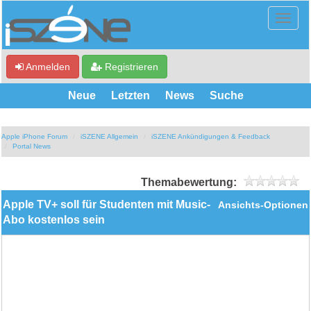
Anmelden
Registrieren
Neue
Letzten
News
Suche
Apple iPhone Forum
iSZENE Allgemein
iSZENE Ankündigungen & Feedback
Portal News
Themabewertung:
Apple TV+ soll für Studenten mit Music-
Ansichts-Optionen
Abo kostenlos sein