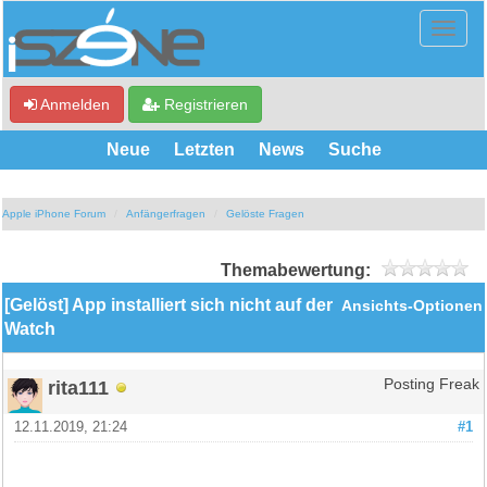
Anmelden
Registrieren
Neue
Letzten
News
Suche
Apple iPhone Forum
Anfängerfragen
Gelöste Fragen
Themabewertung:
[Gelöst] App installiert sich nicht auf der
Ansichts-Optionen
Watch
rita111
Posting Freak
12.11.2019, 21:24
#1