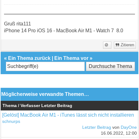
Gruß rita111
iPhone 14 Pro iOS 16 - MacBook Air M1 - Watch 7 8.0
Zitieren
«
Ein Thema zurück
|
Ein Thema vor
»
Möglicherweise verwandte Themen…
Thema / Verfasser
Letzter Beitrag
[Gelöst] MacBook Air M1 - iTunes lässt sich nicht installieren
schnurps
Letzter Beitrag
von
DayOne
16.06.2022, 12:00