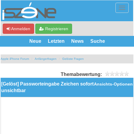
Anmelden
Registrieren
Neue
Letzten
News
Suche
Apple iPhone Forum
Anfängerfragen
Gelöste Fragen
Themabewertung:
[Gelöst] Passworteingabe Zeichen sofort
Ansichts-Optionen
unsichtbar