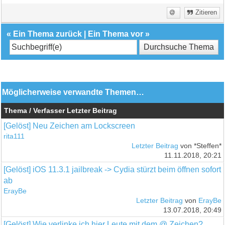
Zitieren
«
Ein Thema zurück
|
Ein Thema vor
»
Möglicherweise verwandte Themen…
Thema / Verfasser
Letzter Beitrag
[Gelöst] Neu Zeichen am Lockscreen
rita111
Letzter Beitrag
von *Steffen*
11.11.2018, 20:21
[Gelöst] iOS 11.3.1 jailbreak -> Cydia stürzt beim öffnen sofort
ab
ErayBe
Letzter Beitrag
von
ErayBe
13.07.2018, 20:49
[Gelöst] Wie verlinke ich hier Leute mit dem @ Zeichen?