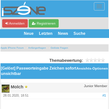
Anmelden
Registrieren
Neue
Letzten
News
Suche
Apple iPhone Forum
Anfängerfragen
Gelöste Fragen
Themabewertung:
[Gelöst] Passworteingabe Zeichen sofort
Ansichts-Optionen
unsichtbar
Molch
Junior Member
28.01.2020, 18:51
#1