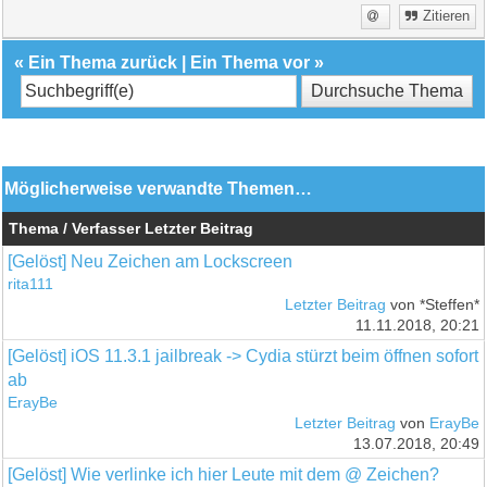
Zitieren
«
Ein Thema zurück
|
Ein Thema vor
»
Möglicherweise verwandte Themen…
Thema / Verfasser
Letzter Beitrag
[Gelöst] Neu Zeichen am Lockscreen
rita111
Letzter Beitrag
von *Steffen*
11.11.2018, 20:21
[Gelöst] iOS 11.3.1 jailbreak -> Cydia stürzt beim öffnen sofort
ab
ErayBe
Letzter Beitrag
von
ErayBe
13.07.2018, 20:49
[Gelöst] Wie verlinke ich hier Leute mit dem @ Zeichen?