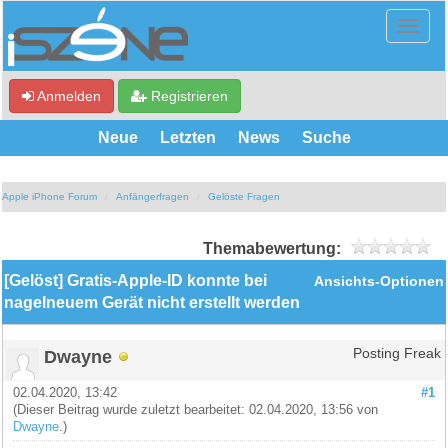
Anmelden
Registrieren
Neue
Letzten
News
Suche
Apple iPhone Forum
Anfängerfragen
Gelöste Fragen
Themabewertung:
[Gelöst] Gratis-Apple-ID konnte bei
Ansichts-Optionen
nagelneuem Gerät nicht erstellt werden
Dwayne
Posting Freak
02.04.2020, 13:42
#1
(Dieser Beitrag wurde zuletzt bearbeitet: 02.04.2020, 13:56 von
Dwayne
.)