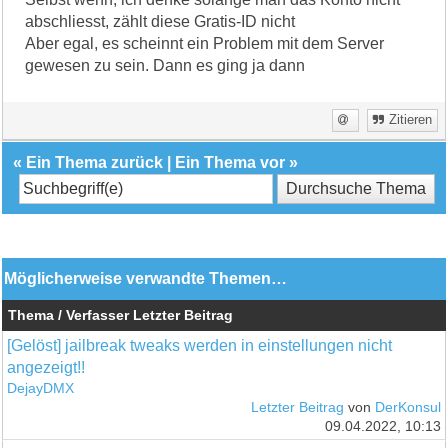
abschliesst, zählt diese Gratis-ID nicht
Aber egal, es scheinnt ein Problem mit dem Server
gewesen zu sein. Dann es ging ja dann
Zitieren
«
Ein Thema zurück
|
Ein Thema vor
»
Möglicherweise verwandte Themen…
Thema / Verfasser
Letzter Beitrag
[Gelöst] jailbreak tweaks werden in einstellungen nicht
angezeigt!!
DejayDMX
Letzter Beitrag
von
DerKonsul
09.04.2022, 10:13