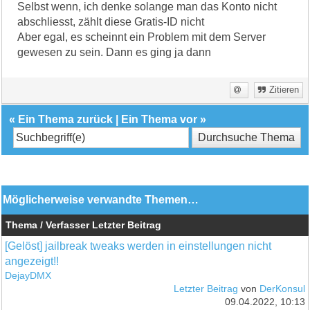
Selbst wenn, ich denke solange man das Konto nicht
abschliesst, zählt diese Gratis-ID nicht
Aber egal, es scheinnt ein Problem mit dem Server
gewesen zu sein. Dann es ging ja dann
Zitieren
«
Ein Thema zurück
|
Ein Thema vor
»
Möglicherweise verwandte Themen…
Thema / Verfasser
Letzter Beitrag
[Gelöst] jailbreak tweaks werden in einstellungen nicht
angezeigt!!
DejayDMX
Letzter Beitrag
von
DerKonsul
09.04.2022, 10:13