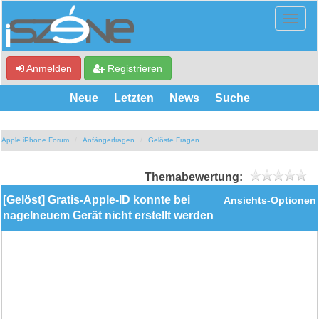
Anmelden
Registrieren
Neue
Letzten
News
Suche
Apple iPhone Forum
Anfängerfragen
Gelöste Fragen
Themabewertung:
[Gelöst] Gratis-Apple-ID konnte bei
Ansichts-Optionen
nagelneuem Gerät nicht erstellt werden