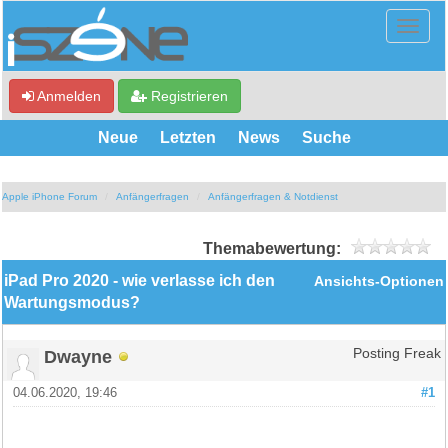
Anmelden
Registrieren
Neue
Letzten
News
Suche
Apple iPhone Forum
Anfängerfragen
Anfängerfragen & Notdienst
Themabewertung:
iPad Pro 2020 - wie verlasse ich den
Ansichts-Optionen
Wartungsmodus?
Dwayne
Posting Freak
04.06.2020, 19:46
#1