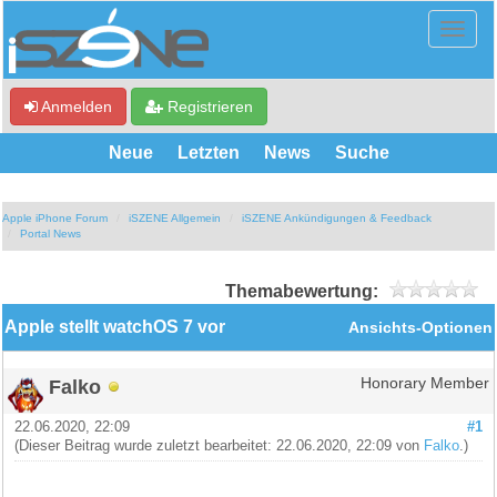
Anmelden
Registrieren
Neue
Letzten
News
Suche
Apple iPhone Forum
iSZENE Allgemein
iSZENE Ankündigungen & Feedback
Portal News
Themabewertung:
Apple stellt watchOS 7 vor
Ansichts-Optionen
Falko
Honorary Member
22.06.2020, 22:09
#1
(Dieser Beitrag wurde zuletzt bearbeitet: 22.06.2020, 22:09 von
Falko
.)