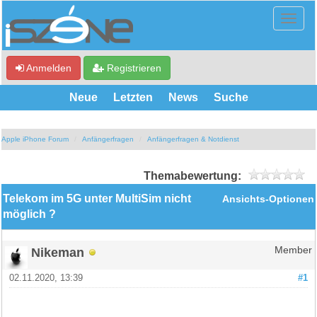
Anmelden
Registrieren
Neue
Letzten
News
Suche
Apple iPhone Forum
Anfängerfragen
Anfängerfragen & Notdienst
Themabewertung:
Telekom im 5G unter MultiSim nicht
Ansichts-Optionen
möglich ?
Nikeman
Member
02.11.2020, 13:39
#1