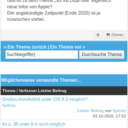
Gibt es zu dem Thema „5G mit Dual-SIM“ eigentlich
neue Infos von Apple?
Der angekündigte Zeitpunkt (Ende 2020) ist ja
inzwischen vorbei.
Zitieren
«
Ein Thema zurück
|
Ein Thema vor
»
Möglicherweise verwandte Themen…
Thema / Verfasser
Letzter Beitrag
Großes Anruferbild unter iOS 8.3 möglich?
Sydney
Letzter Beitrag
von
Sydney
03.10.2015, 17:52
4s u. JB unter 8.4 noch möglich