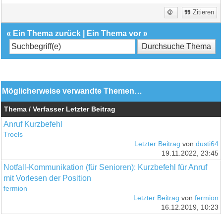
Zitieren
«
Ein Thema zurück
|
Ein Thema vor
»
Möglicherweise verwandte Themen…
Thema / Verfasser
Letzter Beitrag
Anruf Kurzbefehl
Troels
Letzter Beitrag
von
dusti64
19.11.2022, 23:45
Notfall-Kommunikation (für Senioren): Kurzbefehl für Anruf
mit Vorlesen der Position
fermion
Letzter Beitrag
von
fermion
16.12.2019, 10:23