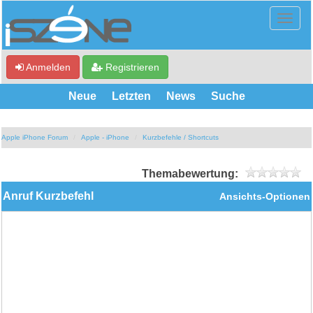
Anmelden
Registrieren
Neue
Letzten
News
Suche
Apple iPhone Forum
Apple - iPhone
Kurzbefehle / Shortcuts
Themabewertung:
Anruf Kurzbefehl
Ansichts-Optionen