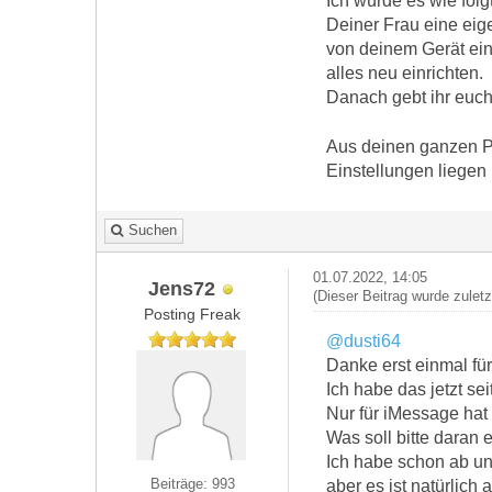
Ich würde es wie fol
Deiner Frau eine eig
von deinem Gerät ein
alles neu einrichten.
Danach gebt ihr euch
Aus deinen ganzen Pr
Einstellungen liegen
Suchen
01.07.2022, 14:05
Jens72
(Dieser Beitrag wurde zulet
Posting Freak
@dusti64
Danke erst einmal für
Ich habe das jetzt se
Nur für iMessage hat
Was soll bitte daran
Ich habe schon ab un
Beiträge: 993
aber es ist natürlich