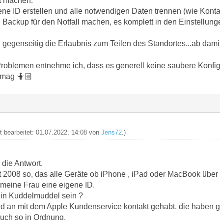
gt machen:
ene ID erstellen und alle notwendigen Daten trennen (wie Konta
 Backup für den Notfall machen, es komplett in den Einstell
 gegenseitig die Erlaubnis zum Teilen des Standortes...ab dami
oblemen entnehme ich, dass es generell keine saubere Konfig i
 mag 🤷🏻
zt bearbeitet: 01.07.2022, 14:08 von
Jens72
.)
 die Antwort.
it 2008 so, das alle Geräte ob iPhone , iPad oder MacBook über
 meine Frau eine eigene ID.
 ein Kuddelmuddel sein ?
d an mit dem Apple Kundenservice kontakt gehabt, die haben g
 auch so in Ordnung.