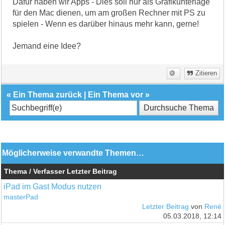
Dafür haben wir Apps - Dies soll nur als Grafikunterlage
für den Mac dienen, um am großen Rechner mit PS zu
spielen - Wenn es darüber hinaus mehr kann, gerne!
Jemand eine Idee?
Zitieren
«
Ein Thema zurück
|
Ein Thema vor
»
Möglicherweise verwandte Themen…
Thema / Verfasser
Letzter Beitrag
iPad im Gast Modus nutzen
masterPad
Letzter Beitrag
von
René
05.03.2018, 12:14