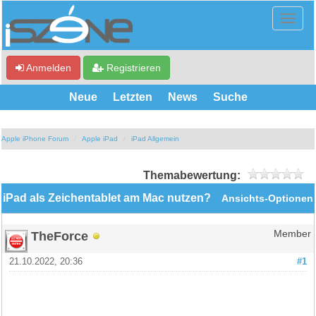
Anmelden
Registrieren
Neue
Letzten
News
Suche
Apple iPhone Forum
Apple iPad
iPad Allgemein
Themabewertung:
iPad als Zeichentablet am Mac nutzen?
Ansichts-Optionen
TheForce
Member
21.10.2022, 20:36
#1