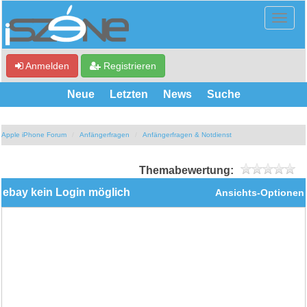
Anmelden
Registrieren
Neue
Letzten
News
Suche
Apple iPhone Forum
Anfängerfragen
Anfängerfragen & Notdienst
Themabewertung:
ebay kein Login möglich
Ansichts-Optionen