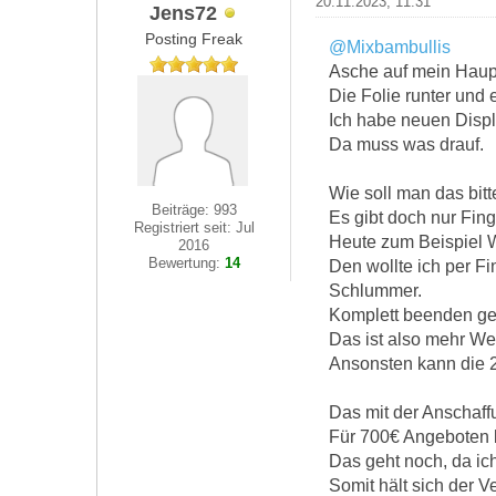
20.11.2023, 11:31
Jens72
Posting Freak
@Mixbambullis
Asche auf mein Haup
Die Folie runter und e
Ich habe neuen Displ
Da muss was drauf.
Wie soll man das bitt
Beiträge: 993
Es gibt doch nur Fing
Registriert seit: Jul
Heute zum Beispiel 
2016
Bewertung:
14
Den wollte ich per Fi
Schlummer.
Komplett beenden geh
Das ist also mehr We
Ansonsten kann die 2
Das mit der Anschaffu
Für 700€ Angeboten b
Das geht noch, da ic
Somit hält sich der Ve