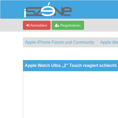
Anmelden
Registrieren
Apple iPhone Forum und Community
Apple Wa
0 Bewertung(en) - 0 im Durchschnitt
1
2
3
4
5
Apple Watch Ultra „2“ Touch reagiert schlecht.