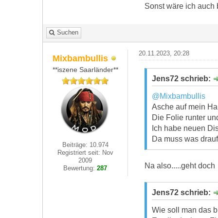
Sonst wäre ich auch 
Suchen
20.11.2023, 20:28
Mixbambullis
**iszene Saarländer**
Jens72 schrieb:
@Mixbambullis
Asche auf mein Ha
Die Folie runter und
Ich habe neuen Dis
Da muss was drauf
Beiträge: 10.974
Registriert seit: Nov
2009
Na also.....geht doc
Bewertung:
287
Jens72 schrieb:
Wie soll man das bi