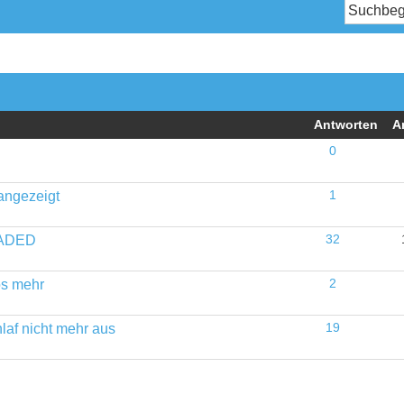
Antworten
A
0
angezeigt
1
OADED
32
os mehr
2
laf nicht mehr aus
19