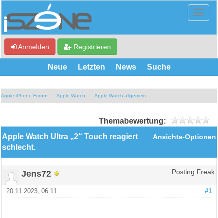
Anmelden
Registrieren
Neue
Letzten
News
Suche
Apple iPhone Forum
Apple Watch
Apple Watch allgemein
Themabewertung:
Apple Watch Ultra „2“ Touch reagiert
Ansichts-Optionen
schlecht.
Jens72
Posting Freak
20.11.2023, 06:11
#1