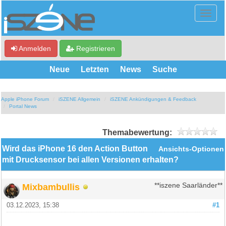
Anmelden
Registrieren
Neue
Letzten
News
Suche
Apple iPhone Forum
iSZENE Allgemein
iSZENE Ankündigungen & Feedback
Portal News
Themabewertung:
Wird das iPhone 16 den Action Button
Ansichts-Optionen
mit Drucksensor bei allen Versionen erhalten?
Mixbambullis
**iszene Saarländer**
03.12.2023, 15:38
#1