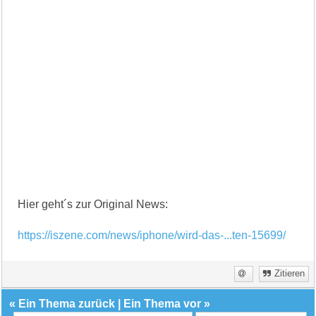
Hier geht´s zur Original News:
https://iszene.com/news/iphone/wird-das-...ten-15699/
Zitieren
«
Ein Thema zurück
|
Ein Thema vor
»