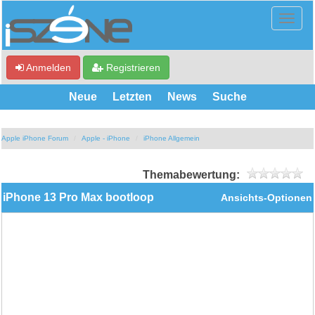
Anmelden
Registrieren
Neue
Letzten
News
Suche
Apple iPhone Forum
Apple - iPhone
iPhone Allgemein
Themabewertung:
iPhone 13 Pro Max bootloop
Ansichts-Optionen