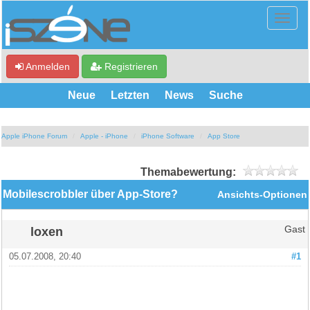
Anmelden
Registrieren
Neue
Letzten
News
Suche
Apple iPhone Forum
Apple - iPhone
iPhone Software
App Store
Themabewertung:
Mobilescrobbler über App-Store?
Ansichts-Optionen
loxen
Gast
05.07.2008, 20:40
#1