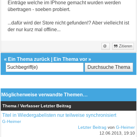
Einträge welche im IPhone gemacht wurden werden
übertragen - soeben probiert.
...dafür wird der Store nicht gefunden!? Aber vielleicht ist
der nur kurz mal offline...
Zitieren
«
Ein Thema zurück
|
Ein Thema vor
»
Möglicherweise verwandte Themen…
Thema / Verfasser
Letzter Beitrag
Titel in Wiedergabelisten nur teilweise synchronisiert
G-Heimer
Letzter Beitrag
von
G-Heimer
12.06.2013, 19:10