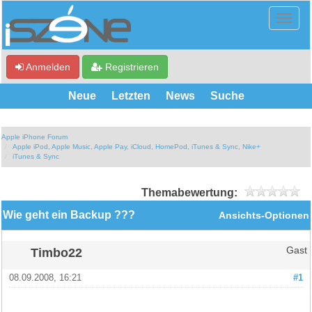
Anmelden
Registrieren
Neue
Letzten
News
Suche
Apple iPhone Forum
Apple iPod, Apple Music, Apple Pay, iCloud, HomePod, iTunes & Sync, Nike+
iTunes & Sync
Themabewertung:
Wie geht ein Backup ???
Ansichts-Optionen
Timbo22
Gast
08.09.2008, 16:21
#1