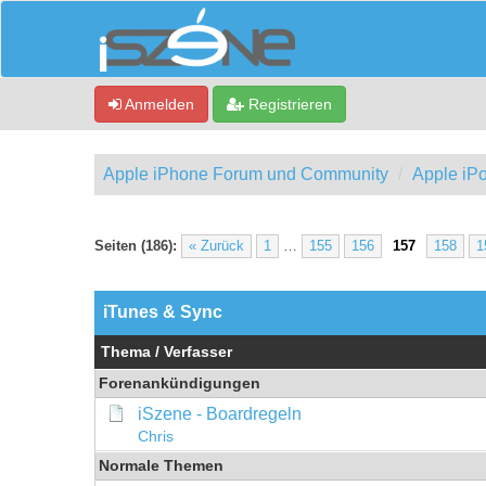
Anmelden
Registrieren
Apple iPhone Forum und Community
Apple iPo
Seiten (186):
« Zurück
1
…
155
156
157
158
1
iTunes & Sync
Thema
/
Verfasser
Forenankündigungen
iSzene - Boardregeln
Chris
Normale Themen