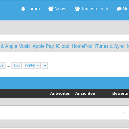
Forum
News
Tarifvergleich
Neu
d, Apple Music, Apple Pay, iCloud, HomePod, iTunes & Sync, 
59
…
186
Weiter »
Antworten
Ansichten
Bewertu
-
-
-