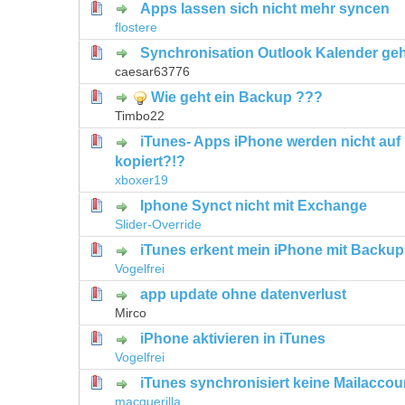
Apps lassen sich nicht mehr syncen
0 Bewertung(en) - 0 von 5 durchschni
1
2
3
4
5
flostere
Synchronisation Outlook Kalender geh
0 Bewertung(en) - 0 von 5 durchschni
1
2
3
4
5
caesar63776
Wie geht ein Backup ???
0 Bewertung(en) - 0 von 5 durchschni
1
2
3
4
5
Timbo22
iTunes- Apps iPhone werden nicht auf 
0 Bewertung(en) - 0 von 5 durchschni
1
2
3
4
5
kopiert?!?
xboxer19
Iphone Synct nicht mit Exchange
3 Bewertung(en) - 2.33 von 5 durchsc
1
2
3
4
5
Slider-Override
iTunes erkent mein iPhone mit Backup
0 Bewertung(en) - 0 von 5 durchschni
1
2
3
4
5
Vogelfrei
app update ohne datenverlust
0 Bewertung(en) - 0 von 5 durchschni
1
2
3
4
5
Mirco
iPhone aktivieren in iTunes
0 Bewertung(en) - 0 von 5 durchschni
1
2
3
4
5
Vogelfrei
iTunes synchronisiert keine Mailacco
0 Bewertung(en) - 0 von 5 durchschni
1
2
3
4
5
macguerilla