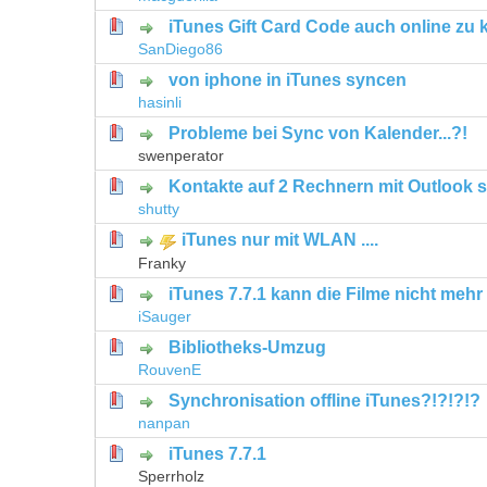
iTunes Gift Card Code auch online zu 
0 Bewertung(en) - 0 von 5 durchschni
1
2
3
4
5
SanDiego86
von iphone in iTunes syncen
0 Bewertung(en) - 0 von 5 durchschni
1
2
3
4
5
hasinli
Probleme bei Sync von Kalender...?!
0 Bewertung(en) - 0 von 5 durchschni
1
2
3
4
5
swenperator
Kontakte auf 2 Rechnern mit Outlook 
0 Bewertung(en) - 0 von 5 durchschni
1
2
3
4
5
shutty
iTunes nur mit WLAN ....
0 Bewertung(en) - 0 von 5 durchschni
1
2
3
4
5
Franky
iTunes 7.7.1 kann die Filme nicht mehr
0 Bewertung(en) - 0 von 5 durchschni
1
2
3
4
5
iSauger
Bibliotheks-Umzug
0 Bewertung(en) - 0 von 5 durchschni
1
2
3
4
5
RouvenE
Synchronisation offline iTunes?!?!?!?
0 Bewertung(en) - 0 von 5 durchschni
1
2
3
4
5
nanpan
iTunes 7.7.1
0 Bewertung(en) - 0 von 5 durchschni
1
2
3
4
5
Sperrholz