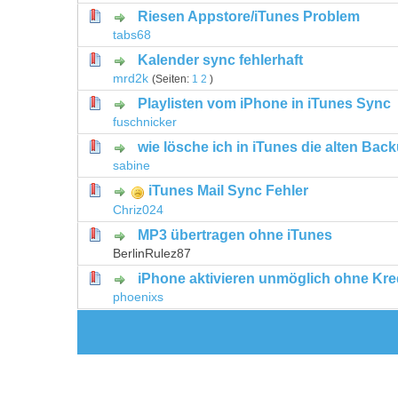
Riesen Appstore/iTunes Problem
0 Bewertung(en) - 0 von 5 durchschni
1
2
3
4
5
tabs68
Kalender sync fehlerhaft
0 Bewertung(en) - 0 von 5 durchschni
1
2
3
4
5
mrd2k
(Seiten:
1
2
)
Playlisten vom iPhone in iTunes Sync
0 Bewertung(en) - 0 von 5 durchschni
1
2
3
4
5
fuschnicker
wie lösche ich in iTunes die alten Bac
0 Bewertung(en) - 0 von 5 durchschni
1
2
3
4
5
sabine
iTunes Mail Sync Fehler
0 Bewertung(en) - 0 von 5 durchschni
1
2
3
4
5
Chriz024
MP3 übertragen ohne iTunes
0 Bewertung(en) - 0 von 5 durchschni
1
2
3
4
5
BerlinRulez87
iPhone aktivieren unmöglich ohne Kre
0 Bewertung(en) - 0 von 5 durchschni
1
2
3
4
5
phoenixs