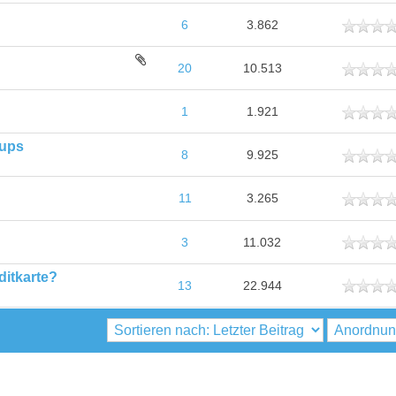
ttlich
6
3.862
ttlich
20
10.513
ttlich
1
1.921
kups
ttlich
8
9.925
ttlich
11
3.265
ttlich
3
11.032
ditkarte?
ttlich
13
22.944