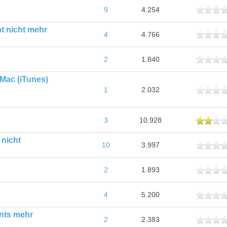
ttlich
9
4.254
t nicht mehr
ttlich
4
4.766
ttlich
2
1.840
Mac (iTunes)
ttlich
1
2.032
hnittlich
3
10.928
 nicht
ttlich
10
3.997
ttlich
2
1.893
ttlich
4
5.200
unts mehr
ttlich
2
2.383