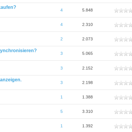
kaufen?
ttlich
4
5.848
ttlich
4
2.310
ttlich
2
2.073
synchronisieren?
ttlich
3
5.065
ttlich
3
2.152
 anzeigen.
ttlich
3
2.198
ttlich
1
1.388
ttlich
5
3.310
ttlich
1
1.392