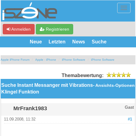
Anmelden
Registrieren
Neue
Letzten
News
Suche
Apple iPhone Forum
Apple - iPhone
iPhone Software
iPhone Software
Themabewertung:
Suche Instant Messanger mit Vibrations-
Ansichts-Optionen
Klingel Funktion
MrFrank1983
Gast
11.09.2008, 11:32
#1