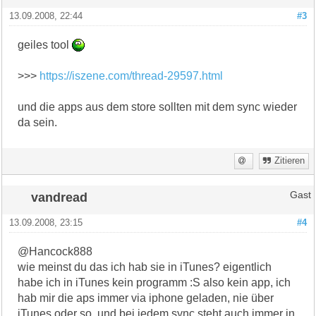
13.09.2008, 22:44
#3
geiles tool
>>>
https://iszene.com/thread-29597.html
und die apps aus dem store sollten mit dem sync wieder
da sein.
Zitieren
vandread
Gast
13.09.2008, 23:15
#4
@Hancock888
wie meinst du das ich hab sie in iTunes? eigentlich
habe ich in iTunes kein programm :S also kein app, ich
hab mir die aps immer via iphone geladen, nie über
iTunes oder so, und bei jedem sync steht auch immer in