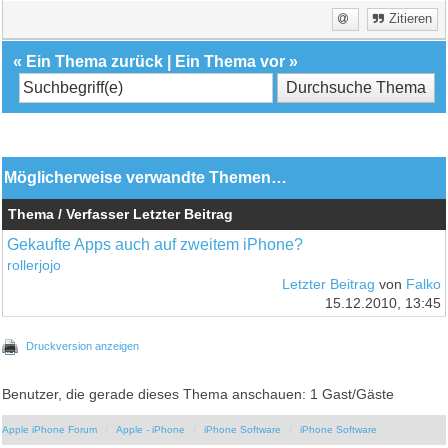
Zitieren
«
Ein Thema zurück
|
Ein Thema vor
»
Möglicherweise verwandte Themen…
Thema / Verfasser
Letzter Beitrag
Gekaufte Apps auch auf zweitem iPhone?
rollerjojo
Letzter Beitrag
von
Falko
15.12.2010, 13:45
Druckversion anzeigen
Benutzer, die gerade dieses Thema anschauen: 1 Gast/Gäste
Apple iPhone Forum
Apple - iPhone
iPhone Software
iPhone Software