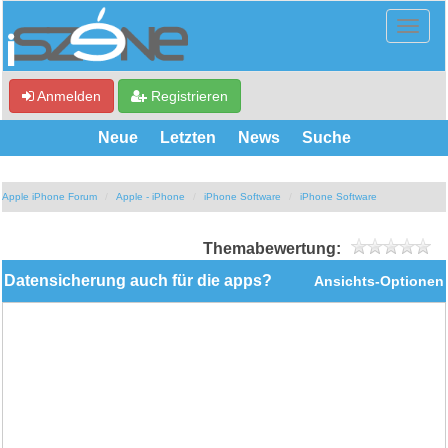
Anmelden
Registrieren
Neue
Letzten
News
Suche
Apple iPhone Forum
Apple - iPhone
iPhone Software
iPhone Software
Themabewertung:
Datensicherung auch für die apps?
Ansichts-Optionen