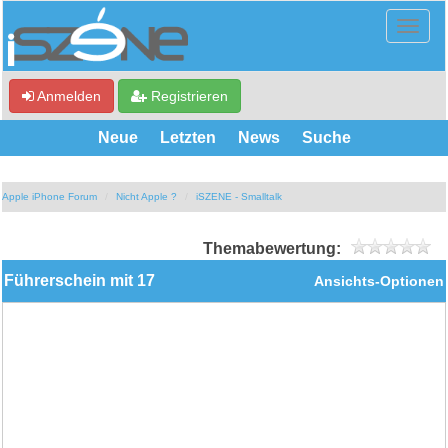
Anmelden
Registrieren
Neue
Letzten
News
Suche
Apple iPhone Forum
Nicht Apple ?
iSZENE - Smalltalk
Themabewertung:
Führerschein mit 17
Ansichts-Optionen