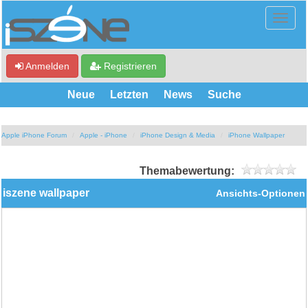
Anmelden
Registrieren
Neue
Letzten
News
Suche
Apple iPhone Forum
Apple - iPhone
iPhone Design & Media
iPhone Wallpaper
Themabewertung:
iszene wallpaper
Ansichts-Optionen