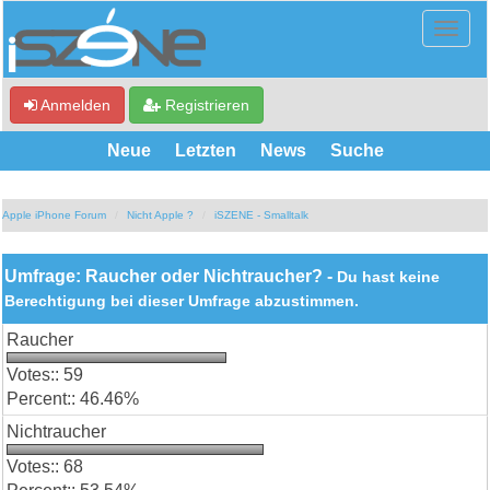
Anmelden
Registrieren
Neue
Letzten
News
Suche
Apple iPhone Forum
Nicht Apple ?
iSZENE - Smalltalk
Umfrage: Raucher oder Nichtraucher? -
Du hast keine
Berechtigung bei dieser Umfrage abzustimmen.
Raucher
59
46.46%
Nichtraucher
68