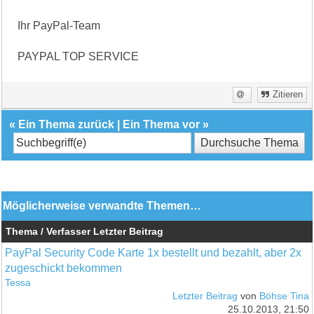
Ihr PayPal-Team
PAYPAL TOP SERVICE
Zitieren
«
Ein Thema zurück
|
Ein Thema vor
»
Möglicherweise verwandte Themen…
Thema / Verfasser
Letzter Beitrag
PayPal Security Code Karte 1x bestellt und bezahlt, aber 2x
zugeschickt bekommen
Tessa
Letzter Beitrag
von
Böhse Tina
25.10.2013, 21:50