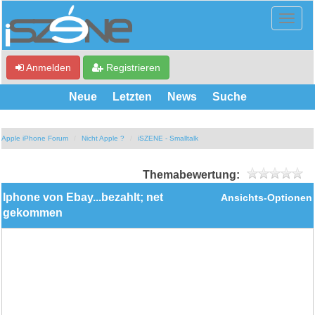
Anmelden
Registrieren
Neue
Letzten
News
Suche
Apple iPhone Forum
Nicht Apple ?
iSZENE - Smalltalk
Themabewertung:
Iphone von Ebay...bezahlt; net
Ansichts-Optionen
gekommen