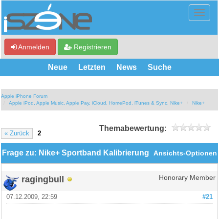
Anmelden
Registrieren
Neue
Letzten
News
Suche
Apple iPhone Forum
Apple iPod, Apple Music, Apple Pay, iCloud, HomePod, iTunes & Sync, Nike+
Nike+
Themabewertung:
« Zurück
2
Frage zu: Nike+ Sportband Kalibrierung
Ansichts-Optionen
ragingbull
Honorary Member
07.12.2009, 22:59
#21