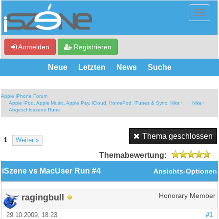
Anmelden
Registrieren
Neue
Letzten
News
Suche
Apple iPhone Forum
Apple iPod, Apple Music, Apple Pay, iCloud, HomePod, iTunes & Sync, Nike+
Nike+
Abgeschlossene Runs
Thema geschlossen
1
Weiter »
Themabewertung:
iSzene vs MacUser Run #4
Ansichts-Optionen
ragingbull
Honorary Member
29.10.2009, 18:23
#1