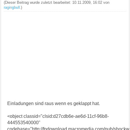
(Dieser Beitrag wurde zuletzt bearbeitet: 10.11.2009, 16:02 von
ragingbull
.)
Einladungen sind raus wenn es geklappt hat.
<object classid="clsid:d27cdb6e-ae6d-11cf-96b8-
444553540000"
codebase="http://fpdownload.macromedia.com/pub/shockwav