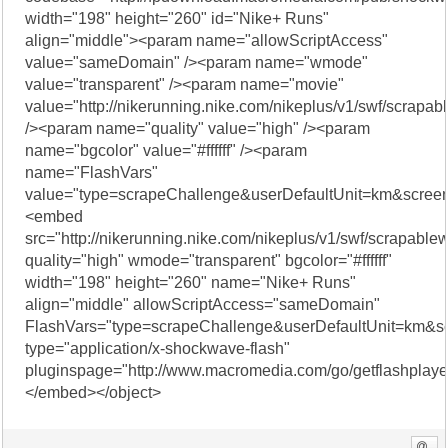
width="198" height="260" id="Nike+ Runs"
align="middle"><param name="allowScriptAccess"
value="sameDomain" /><param name="wmode"
value="transparent" /><param name="movie"
value="http://nikerunning.nike.com/nikeplus/v1/swf/scrapab
/><param name="quality" value="high" /><param
name="bgcolor" value="#ffffff" /><param
name="FlashVars"
value="type=scrapeChallenge&userDefaultUnit=km&scr
<embed
src="http://nikerunning.nike.com/nikeplus/v1/swf/scrapable
quality="high" wmode="transparent" bgcolor="#ffffff"
width="198" height="260" name="Nike+ Runs"
align="middle" allowScriptAccess="sameDomain"
FlashVars="type=scrapeChallenge&userDefaultUnit=km
type="application/x-shockwave-flash"
pluginspage="http://www.macromedia.com/go/getflashplaye
</embed></object>