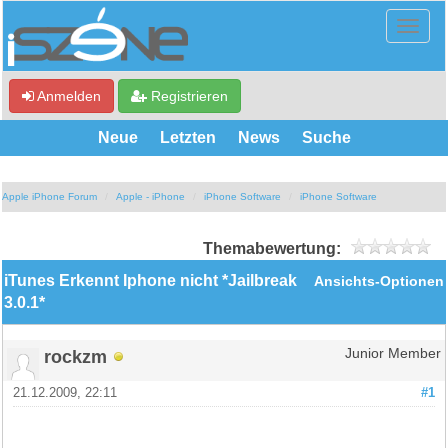
Anmelden
Registrieren
Neue
Letzten
News
Suche
Apple iPhone Forum
Apple - iPhone
iPhone Software
iPhone Software
Themabewertung:
iTunes Erkennt Iphone nicht *Jailbreak
Ansichts-Optionen
3.0.1*
rockzm
Junior Member
21.12.2009, 22:11
#1