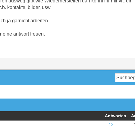
n ausweg gibt wie Wiederherstellen dan könnt ihr mir vlt. ein 
b. kontakte, bilder, usw.
ch ja garnicht arbeiten.
 eine antwort freuen.
Antworten
A
12