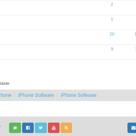
2
1
20
9
Gäste
iPhone
iPhone Software
iPhone Software
-