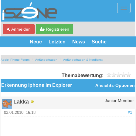
Anmelden
Registrieren
Neue
Letzten
News
Suche
Apple iPhone Forum
Anfängerfragen
Anfängerfragen & Notdienst
Themabewertung:
Erkennung iphone im Explorer
Ansichts-Optionen
Lakka
Junior Member
03.01.2010, 16:18
#1