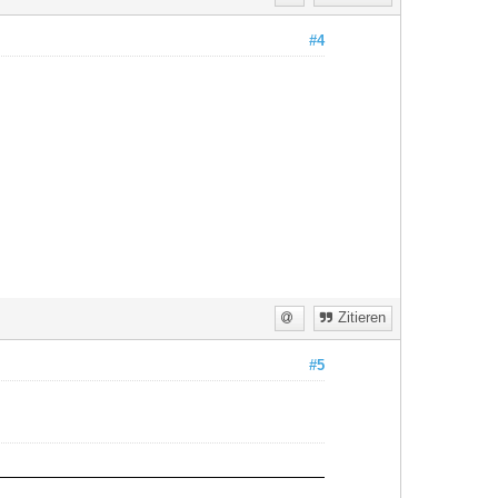
#4
Zitieren
#5