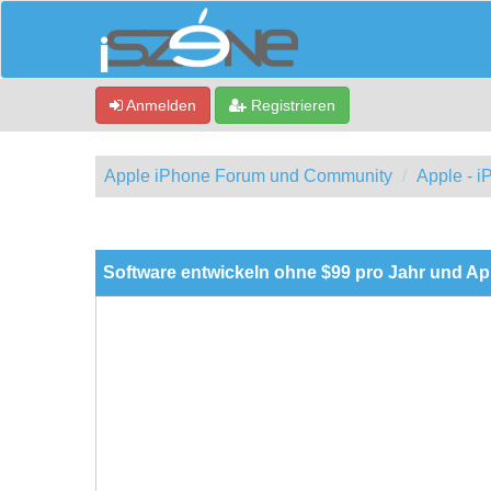
Anmelden
Registrieren
Apple iPhone Forum und Community
Apple - 
0 Bewertung(en) - 0 im Durchschnitt
1
2
3
4
5
Software entwickeln ohne $99 pro Jahr und Ap