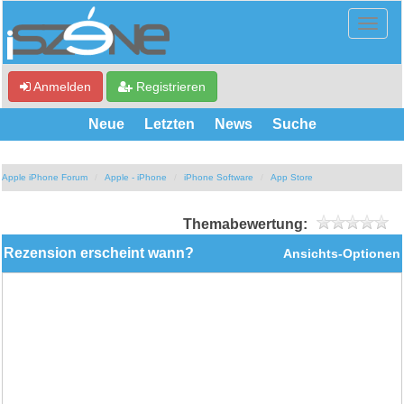
Anmelden
Registrieren
Neue
Letzten
News
Suche
Apple iPhone Forum
Apple - iPhone
iPhone Software
App Store
Themabewertung:
Rezension erscheint wann?
Ansichts-Optionen