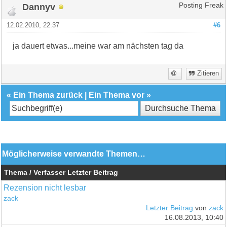
Dannyv
Posting Freak
12.02.2010, 22:37
#6
ja dauert etwas...meine war am nächsten tag da
Zitieren
«
Ein Thema zurück
|
Ein Thema vor
»
Möglicherweise verwandte Themen…
Thema / Verfasser
Letzter Beitrag
Rezension nicht lesbar
zack
Letzter Beitrag
von
zack
16.08.2013, 10:40