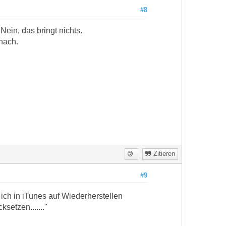
#8
ein, das bringt nichts.
nach.
Zitieren
#9
ich in iTunes auf Wiederherstellen
setzen......."