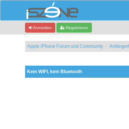
Anmelden
Registrieren
Apple iPhone Forum und Community
Anfänger
0 Bewertung(en) - 0 im Durchschnitt
1
2
3
4
5
Kein WIFI, kein Bluetooth