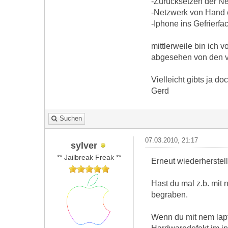
-Zurücksetzen der Ne
-Netzwerk von Hand e
-Iphone ins Gefrierfa
mittlerweile bin ich 
abgesehen von den 
Vielleicht gibts ja d
Gerd
Suchen
07.03.2010, 21:17
sylver
** Jailbreak Freak **
Erneut wiederherstell
Hast du mal z.b. mit 
begraben.
Wenn du mit nem lapt