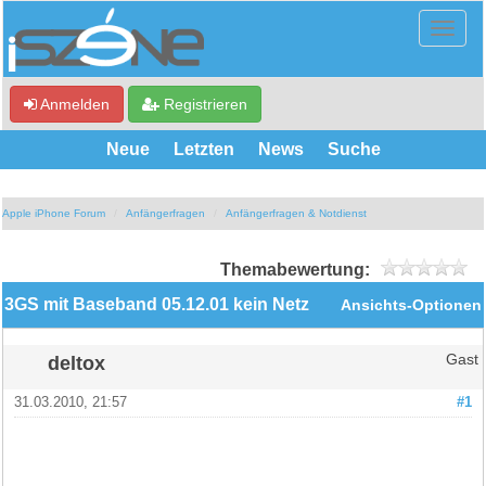
Anmelden
Registrieren
Neue
Letzten
News
Suche
Apple iPhone Forum
Anfängerfragen
Anfängerfragen & Notdienst
Themabewertung:
3GS mit Baseband 05.12.01 kein Netz
Ansichts-Optionen
deltox
Gast
31.03.2010, 21:57
#1