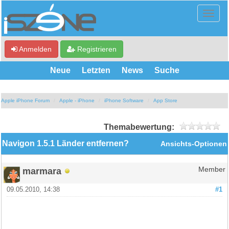
Anmelden
Registrieren
Neue
Letzten
News
Suche
Apple iPhone Forum
Apple - iPhone
iPhone Software
App Store
Themabewertung:
Navigon 1.5.1 Länder entfernen?
Ansichts-Optionen
marmara
Member
09.05.2010, 14:38
#1