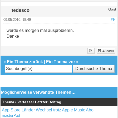
tedesco
Gast
09.05.2010, 18:49
#9
werde es morgen mal ausprobieren.
Danke
Zitieren
«
Ein Thema zurück
|
Ein Thema vor
»
Möglicherweise verwandte Themen…
Thema / Verfasser
Letzter Beitrag
App Store Länder Wechsel trotz Apple Music Abo
masterPad