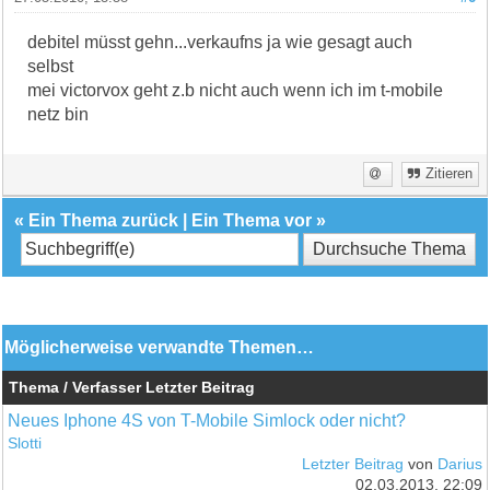
debitel müsst gehn...verkaufns ja wie gesagt auch
selbst
mei victorvox geht z.b nicht auch wenn ich im t-mobile
netz bin
Zitieren
«
Ein Thema zurück
|
Ein Thema vor
»
Möglicherweise verwandte Themen…
Thema / Verfasser
Letzter Beitrag
Neues Iphone 4S von T-Mobile Simlock oder nicht?
Slotti
Letzter Beitrag
von
Darius
02.03.2013, 22:09