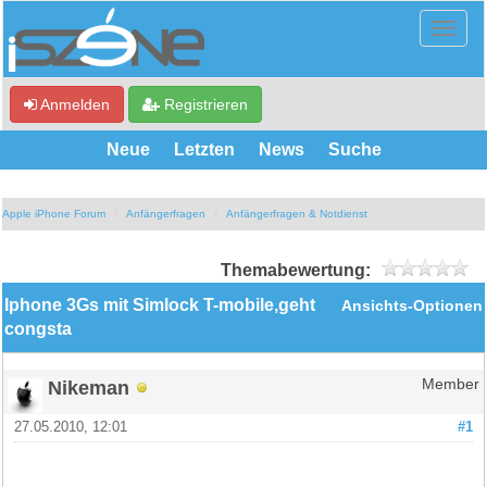
Anmelden
Registrieren
Neue
Letzten
News
Suche
Apple iPhone Forum
Anfängerfragen
Anfängerfragen & Notdienst
Themabewertung:
Iphone 3Gs mit Simlock T-mobile,geht
Ansichts-Optionen
congsta
Nikeman
Member
27.05.2010, 12:01
#1