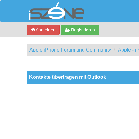
Anmelden
Registrieren
Apple iPhone Forum und Community
Apple - 
0 Bewertung(en) - 0 im Durchschnitt
1
2
3
4
5
Kontakte übertragen mit Outlook