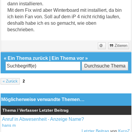
dann installieren.
Mit dem Fix wird aber Winterboard mit installiert, da bin
ich kein Fan von. Soll auf dem iP 4 nicht richtig laufen,
deshalb habe ich es so gemacht, wie oben
beschrieben.
Zitieren
«
Ein Thema zurück
|
Ein Thema vor
»
« Zurück
2
Möglicherweise verwandte Themen…
Thema / Verfasser
Letzter Beitrag
Anruf in Abwesenheit - Anzeige Name?
hans m
Letzter Beitrag
von
KycoZ