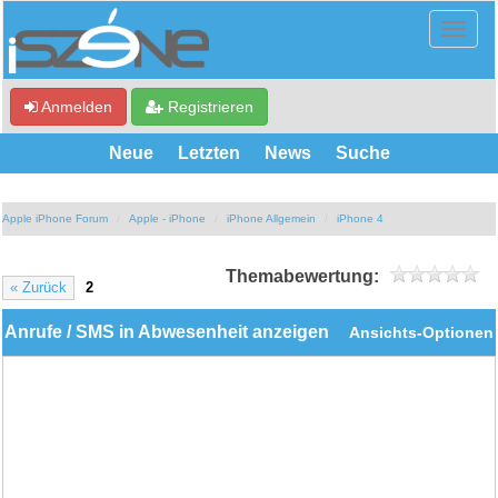
Anmelden
Registrieren
Neue
Letzten
News
Suche
Apple iPhone Forum
Apple - iPhone
iPhone Allgemein
iPhone 4
Themabewertung:
« Zurück
2
Anrufe / SMS in Abwesenheit anzeigen
Ansichts-Optionen