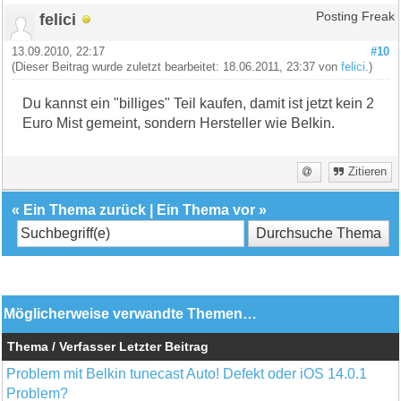
felici
Posting Freak
13.09.2010, 22:17
#10
(Dieser Beitrag wurde zuletzt bearbeitet: 18.06.2011, 23:37 von
felici
.)
Du kannst ein "billiges" Teil kaufen, damit ist jetzt kein 2
Euro Mist gemeint, sondern Hersteller wie Belkin.
Zitieren
«
Ein Thema zurück
|
Ein Thema vor
»
Möglicherweise verwandte Themen…
Thema / Verfasser
Letzter Beitrag
Problem mit Belkin tunecast Auto! Defekt oder iOS 14.0.1
Problem?