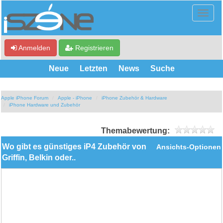
Anmelden
Registrieren
Neue
Letzten
News
Suche
Apple iPhone Forum
Apple - iPhone
iPhone Zubehör & Hardware
iPhone Hardware und Zubehör
Themabewertung:
Wo gibt es günstiges iP4 Zubehör von
Ansichts-Optionen
Griffin, Belkin oder..