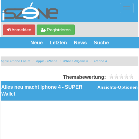
Anmelden
Registrieren
Neue
Letzten
News
Suche
Apple iPhone Forum
Apple - iPhone
iPhone Allgemein
iPhone 4
Themabewertung:
Alles neu macht Iphone 4 - SUPER
Ansichts-Optionen
Wallet