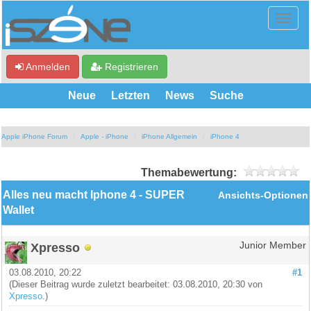
Anmelden
Registrieren
Neue
Letzten
News
Suche
Apple iPhone Forum
Apple - iPhone
iPhone Allgemein
iPhone 4
Themabewertung:
Alles neu macht Iphone 4 - SUPER
Ansichts-Optionen
Wallet
Xpresso
Junior Member
03.08.2010, 20:22
#1
(Dieser Beitrag wurde zuletzt bearbeitet: 03.08.2010, 20:30 von
Xpresso
.)