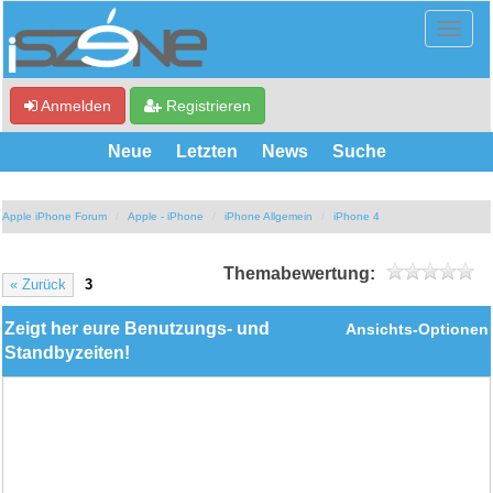
Anmelden
Registrieren
Neue
Letzten
News
Suche
Apple iPhone Forum
Apple - iPhone
iPhone Allgemein
iPhone 4
Themabewertung:
« Zurück
3
Zeigt her eure Benutzungs- und
Ansichts-Optionen
Standbyzeiten!