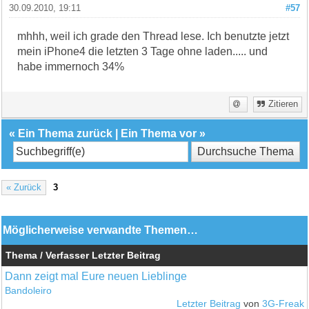
30.09.2010, 19:11
#57
mhhh, weil ich grade den Thread lese. Ich benutzte jetzt
mein iPhone4 die letzten 3 Tage ohne laden..... und
habe immernoch 34%
Zitieren
«
Ein Thema zurück
|
Ein Thema vor
»
« Zurück
3
Möglicherweise verwandte Themen…
Thema / Verfasser
Letzter Beitrag
Dann zeigt mal Eure neuen Lieblinge
Bandoleiro
Letzter Beitrag
von
3G-Freak