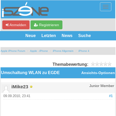
Anmelden
Registrieren
Neue
Letzten
News
Suche
Apple iPhone Forum
Apple - iPhone
iPhone Allgemein
iPhone 4
Themabewertung:
Umschaltung WLAN zu EGDE
Ansichts-Optionen
iMike23
Junior Member
09.09.2010, 23:41
#1